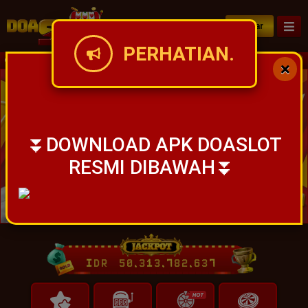
Daftar
PERHATIAN.
INFO POLA DAN JAM GACOR BISA LANGS
⏬DOWNLOAD APK DOASLOT
RESMI DIBAWAH⏬
IDR
50,313,782,782