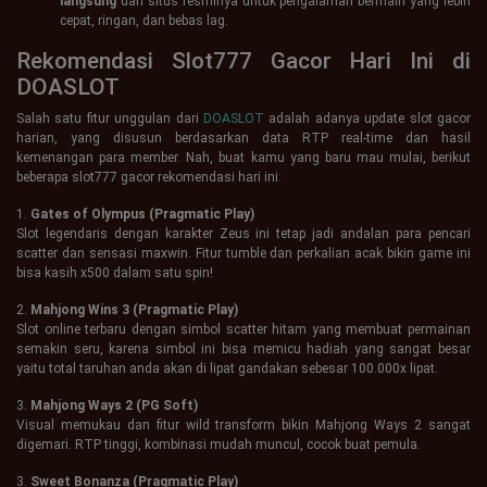
langsung
dari situs resminya untuk pengalaman bermain yang lebih
cepat, ringan, dan bebas lag.
Rekomendasi Slot777 Gacor Hari Ini di
DOASLOT
Salah satu fitur unggulan dari
DOASLOT
adalah adanya update slot gacor
harian, yang disusun berdasarkan data RTP real-time dan hasil
kemenangan para member. Nah, buat kamu yang baru mau mulai, berikut
beberapa slot777 gacor rekomendasi hari ini:
1.
Gates of Olympus (Pragmatic Play)
Slot legendaris dengan karakter Zeus ini tetap jadi andalan para pencari
scatter dan sensasi maxwin. Fitur tumble dan perkalian acak bikin game ini
bisa kasih x500 dalam satu spin!
2.
Mahjong Wins 3 (Pragmatic Play)
Slot online terbaru dengan simbol scatter hitam yang membuat permainan
semakin seru, karena simbol ini bisa memicu hadiah yang sangat besar
yaitu total taruhan anda akan di lipat gandakan sebesar 100.000x lipat.
3.
Mahjong Ways 2 (PG Soft)
Visual memukau dan fitur wild transform bikin Mahjong Ways 2 sangat
digemari. RTP tinggi, kombinasi mudah muncul, cocok buat pemula.
3.
Sweet Bonanza (Pragmatic Play)